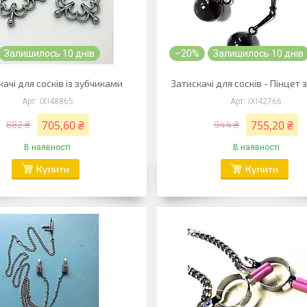
Залишилось 10 днів
–20%
Залишилось 10 днів
ачі для сосків із зубчиками
Затискачі для сосків - Пінцет 
IXI48865
IXI42766
705,60 ₴
755,20 ₴
882 ₴
944 ₴
В наявності
В наявності
Купити
Купити