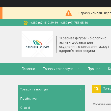
Зараз у компанії нер
+380 (67) 612-29-69
+380 (99) 758-05-66
"Красива Фігура" - біологічно
активні добавки для
схуднення, спалювання жиру і
здоров`я всієї родини
Головна
Товары та послуги
Про нас
К
Зати
Товари та послуги
Прайс лист
Статті