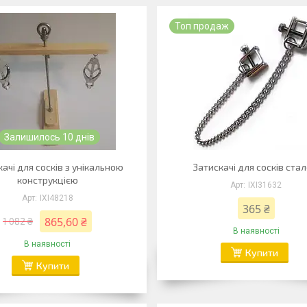
Топ продаж
Залишилось 10 днів
ачі для сосків з унікальною
Затискачі для сосків стал
конструкцією
IXI31632
IXI48218
365 ₴
865,60 ₴
1 082 ₴
В наявності
В наявності
Купити
Купити