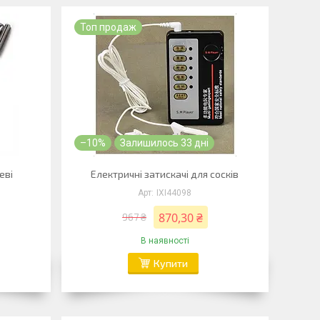
Топ продаж
–10%
Залишилось 33 дні
еві
Електричні затискачі для сосків
IXI44098
870,30 ₴
967 ₴
В наявності
Купити