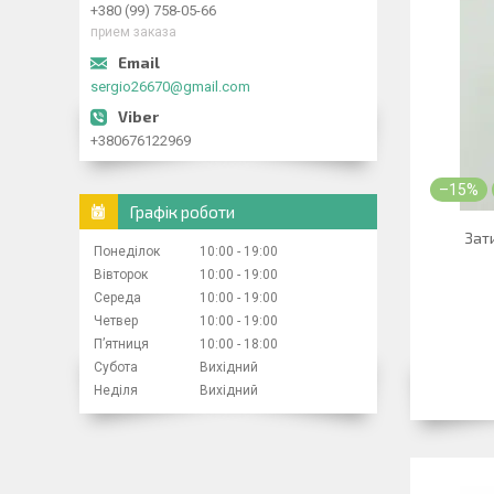
+380 (99) 758-05-66
прием заказа
sergio26670@gmail.com
+380676122969
–15%
Графік роботи
Зат
Понеділок
10:00
19:00
Вівторок
10:00
19:00
Середа
10:00
19:00
Четвер
10:00
19:00
Пʼятниця
10:00
18:00
Субота
Вихідний
Неділя
Вихідний