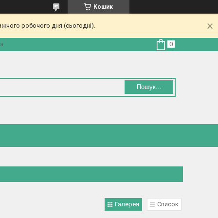
Кошик
ижчого робочого дня (сьогодні).
на
Пошук...
Галерея
Список