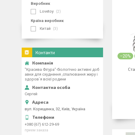
Виробник
Lovetoy
2
Країна виробник
Китай
3
Контакти
–20%
Ста
"Красива Фігура"-біологічно активні доб
авки для схуднення ,спалювання жиру і
здоров`я всієї родини
Сергей
вул. Корищенка, 32, Київ, Україна
+380 (67) 612-29-69
прием заказа