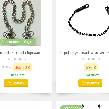
Залишилось 10 днів
искачі для сосків Торнадо
Чорні регульовані затискачі дл
IXI48229
IXI55995
365,50 ₴
595 ₴
430 ₴
В наявності
В наявності
Купити
Купити
Топ продаж