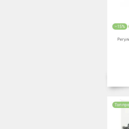
–15%
Регул
Топ пр