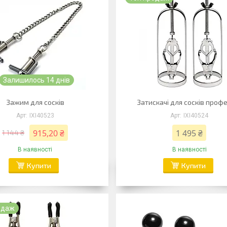
Залишилось 14 днів
Зажим для сосків
Затискачі для сосків профе
IXI40523
IXI40524
915,20 ₴
1 495 ₴
1 144 ₴
В наявності
В наявності
Купити
Купити
одаж