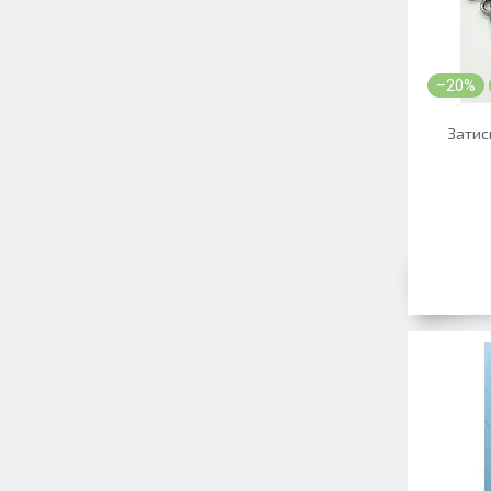
–20%
Затиск