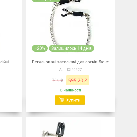
–20%
Залишилось 14 днів
сійні
Регульовані затискачі для сосків Люкс
IXI40527
595,20 ₴
744 ₴
В наявності
Купити