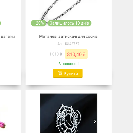
–20%
Залишилось 10 днів
з вагами
Металеві затискачі для сосків
IXI42767
810,40 ₴
1 013 ₴
В наявності
Купити