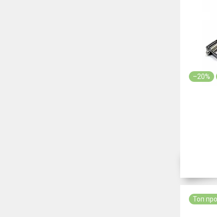
–20%
Топ пр