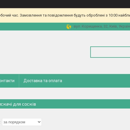
обочий час. Замовлення та повідомлення будуть оброблені з 10:00 найбл
вул. Корищенка, 32, Київ, Украї
онтакти
Доставка та оплата
скачі для сосків