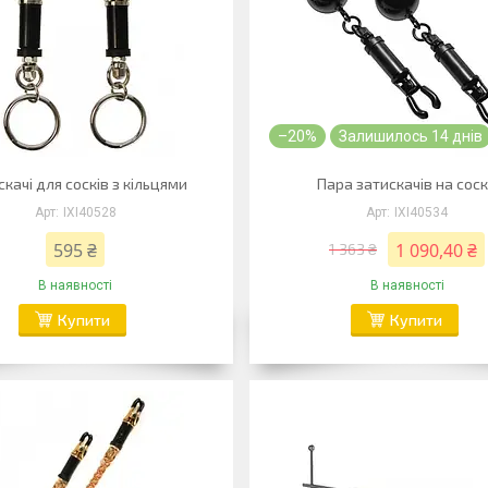
–20%
Залишилось 14 днів
качі для сосків з кільцями
Пара затискачів на сос
IXI40528
IXI40534
595 ₴
1 090,40 ₴
1 363 ₴
В наявності
В наявності
Купити
Купити