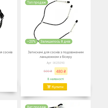
Топ продаж
–20%
Залишилось 8 днів
я сосків
Затискачі для сосків з подовженим
ланцюжком з бісеру
IXI25090
480 ₴
600 ₴
В наявності
Купити
Хит продаж