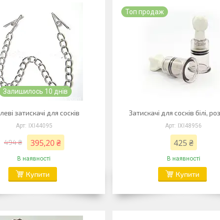
Топ продаж
Залишилось 10 днів
леві затискачі для сосків
Затискачі для сосків білі, ро
IXI44095
IXI48956
395,20 ₴
425 ₴
494 ₴
В наявності
В наявності
Купити
Купити