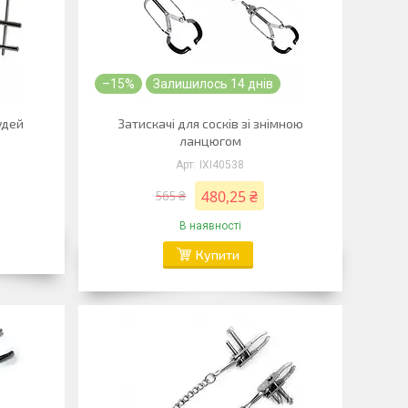
–15%
Залишилось 14 днів
удей
Затискачі для сосків зі знімною
ланцюгом
IXI40538
480,25 ₴
565 ₴
В наявності
Купити