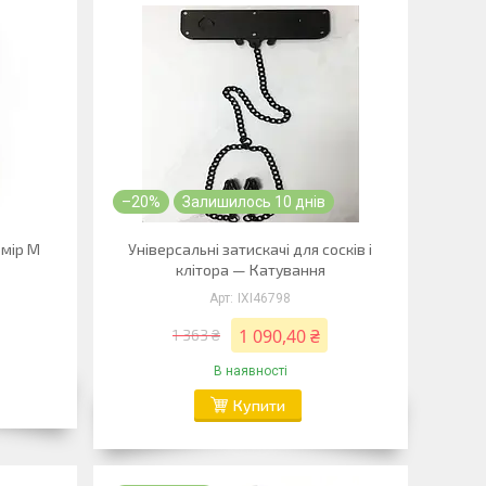
–20%
Залишилось 10 днів
змір M
Універсальні затискачі для сосків і
клітора — Катування
IXI46798
1 090,40 ₴
1 363 ₴
В наявності
Купити