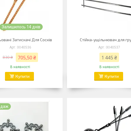
Залишилось 14 днів
ьовані Затискачі Для Сосків
Стійка-ущільнювач для гр
IXI40536
IXI40537
705,50 ₴
1 445 ₴
830 ₴
В наявності
В наявності
Купити
Купити
одаж