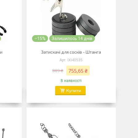
–15%
Залишилось 14 днів
ки
Затискачі для сосків - Штанга
IXI40535
755,65 ₴
889 ₴
В наявності
Купити