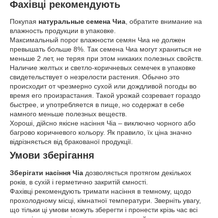
Фахівці рекомендують
Покупая
натуральные семена Чиа
, обратите внимание на
влажность продукции в упаковке.
Максимальный порог влажности семян Чиа не должен
превышать больше 8%. Так семена Чиа могут храниться не
меньше 2 лет, не теряя при этом никаких полезных свойств.
Наличие желтых и светло-коричневых семечек в упаковке
свидетельствует о незрелости растения. Обычно это
происходит от чрезмерно сухой или дождливой погоды во
время его произрастания. Такой урожай созревает гораздо
быстрее, и употребляется в пище, но содержат в себе
намного меньше полезных веществ.
Хороші, дійсно якісне насіння Чіа – виключно чорного або
багрово коричневого кольору. Як правило, їх ціна значно
відрізняється від бракованої продукції.
Умови зберігання
Зберігати насіння Чіа
дозволяється протягом декількох
років, в сухій і герметично закритій ємності.
Фахівці рекомендують тримати насіння в темному, щодо
прохолодному місці, кімнатної температури. Зверніть увагу,
що тільки ці умови можуть зберегти і пронести крізь час всі