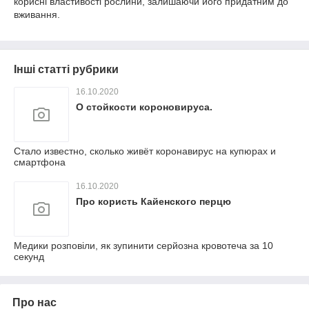
корисні властивості рослини, залишаючи його придатним до
вживання.
Інші статті рубрики
16.10.2020
О стойкости короновируса.
Стало известно, сколько живёт коронавирус на купюрах и
смартфона
16.10.2020
Про користь Кайенского перцю
Медики розповіли, як зупинити серйозна кровотеча за 10
секунд
Про нас